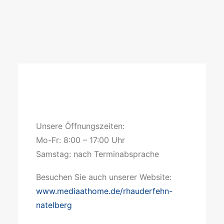
dem
Laden
des
Videos
akzeptieren
Sie
die
Datenschutzerklärung
von
YouTube.
Mehr
erfahren
Video
laden
Unsere Öffnungszeiten:
Mo-Fr: 8:00 – 17:00 Uhr
YouTube
Samstag: nach Terminabsprache
immer
entsperren
Besuchen Sie auch unserer Website:
www.mediaathome.de/rhauderfehn-
natelberg