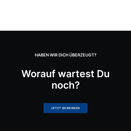
HABEN WIR DICH ÜBERZEUGT?
Worauf wartest Du
40 Jahre Erfahrung im SHK Handwerk
noch?
JETZT BEWERBEN