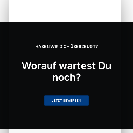
HABEN WIR DICH ÜBERZEUGT?
Worauf wartest Du
40 Jahre Erfahrung im SHK Handwerk
noch?
JETZT BEWERBEN