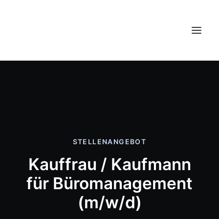
Über uns
Leistungen
Referenzen
Jobs
STELLENANGEBOT
Kauffrau / Kaufmann
Kontakt
für Büromanagement
(m/w/d)