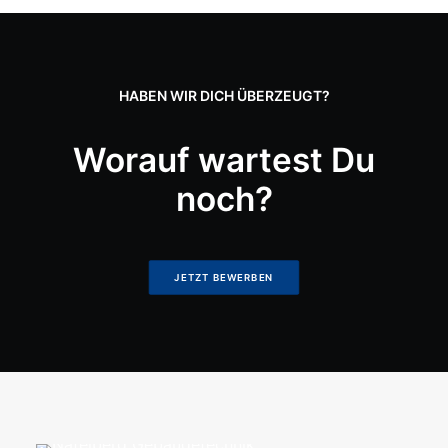
HABEN WIR DICH ÜBERZEUGT?
Worauf wartest Du
40 Jahre Erfahrung im SHK Handwerk
noch?
JETZT BEWERBEN