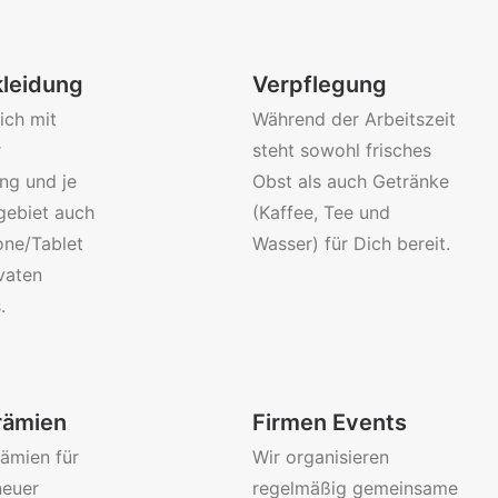
leidung
Verpflegung
ich mit
Während der Arbeitszeit
r
steht sowohl frisches
ng und je
Obst als auch Getränke
gebiet auch
(Kaffee, Tee und
ne/Tablet
Wasser) für Dich bereit.
vaten
.
rämien
Firmen Events
rämien für
Wir organisieren
neuer
regelmäßig gemeinsame